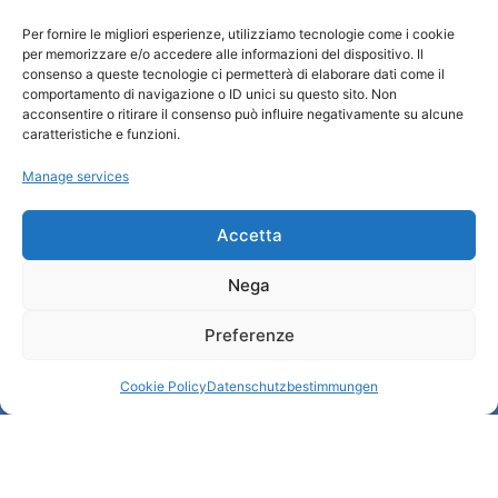
Wer sind wir
Per fornire le migliori esperienze, utilizziamo tecnologie come i cookie
Informationsbüro und touristenempfang / IAT
per memorizzare e/o accedere alle informazioni del dispositivo. Il
Datenschutzbestimmungen
consenso a queste tecnologie ci permetterà di elaborare dati come il
comportamento di navigazione o ID unici su questo sito. Non
Cookie Policy (UE)
acconsentire o ritirare il consenso può influire negativamente su alcune
Credits
caratteristiche e funzioni.
Transparente Verwaltung
Manage services
Informationen
Accetta
Touristenempfang und nützliche Informationen
Nega
Nützliche Dienstleistungen
Broschüren herunterladen
Preferenze
Cookie Policy
Datenschutzbestimmungen