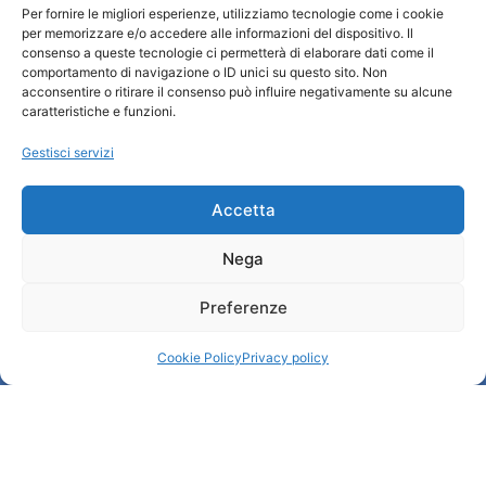
Per fornire le migliori esperienze, utilizziamo tecnologie come i cookie
Informazioni e Accoglienza Turistica/IAT
per memorizzare e/o accedere alle informazioni del dispositivo. Il
Privacy policy
consenso a queste tecnologie ci permetterà di elaborare dati come il
comportamento di navigazione o ID unici su questo sito. Non
Cookie Policy
acconsentire o ritirare il consenso può influire negativamente su alcune
Credits
caratteristiche e funzioni.
Amministrazione trasparente
Gestisci servizi
Informazioni
Accetta
Accoglienza e info utili
Nega
Servizi utili
Download brochures
Preferenze
Cookie Policy
Privacy policy