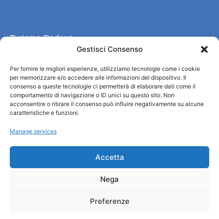
Turismo Padova
Gestisci Consenso
Qui sommes-nous ?
Per fornire le migliori esperienze, utilizziamo tecnologie come i cookie
Information et accueil des tourist / IAT
per memorizzare e/o accedere alle informazioni del dispositivo. Il
Privacy policy
consenso a queste tecnologie ci permetterà di elaborare dati come il
comportamento di navigazione o ID unici su questo sito. Non
Cookie Policy (UE)
acconsentire o ritirare il consenso può influire negativamente su alcune
Credits
caratteristiche e funzioni.
Administration transparente
Manage services
Information
Accetta
Accueil et informations utiles
Nega
Services utiles
Télécharger les brochures
Preferenze