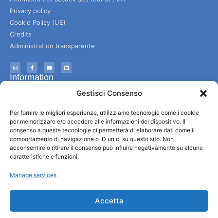
Privacy policy
Cookie Policy (UE)
Credits
Administration transparente
Information
Gestisci Consenso
Accueil et informations utiles
Services utiles
Per fornire le migliori esperienze, utilizziamo tecnologie come i cookie
per memorizzare e/o accedere alle informazioni del dispositivo. Il
Télécharger les brochures
consenso a queste tecnologie ci permetterà di elaborare dati come il
comportamento di navigazione o ID unici su questo sito. Non
acconsentire o ritirare il consenso può influire negativamente su alcune
caratteristiche e funzioni.
Manage services
Accetta