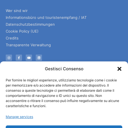
Wer sind wir
Informationsbüro und touristenempfang / IAT
Datenschutzbestimmungen
Cookie Policy (UE)
Credits
Transparente Verwaltung
Informationen
Gestisci Consenso
Touristenempfang und nützliche Informationen
Per fornire le migliori esperienze, utilizziamo tecnologie come i cookie
Nützliche Dienstleistungen
per memorizzare e/o accedere alle informazioni del dispositivo. Il
Broschüren herunterladen
consenso a queste tecnologie ci permetterà di elaborare dati come il
comportamento di navigazione o ID unici su questo sito. Non
acconsentire o ritirare il consenso può influire negativamente su alcune
caratteristiche e funzioni.
Manage services