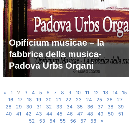
Opificium musicae – la
fabbrica della musica-
Padova Urbs Organi
«
1
2
3
4
5
6
7
8
9
10
11
12
13
14
15
16
17
18
19
20
21
22
23
24
25
26
27
28
29
30
31
32
33
34
35
36
37
38
39
40
41
42
43
44
45
46
47
48
49
50
51
52
53
54
55
56
57
58
»