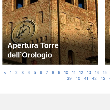
Apertura Torre
dell’Orologio
«
1
2
3
4
5
6
7
8
9
10
11
12
13
14
15
39
40
41
42
43