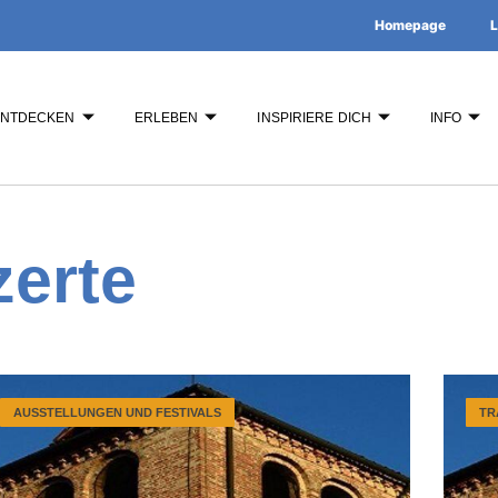
Homepage
L
ENTDECKEN
ERLEBEN
INSPIRIERE DICH
INFO
erte
AUSSTELLUNGEN UND FESTIVALS
TR