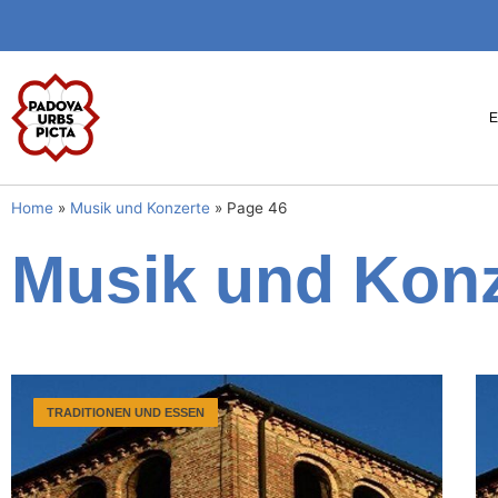
Home
»
Musik und Konzerte
»
Page 46
Musik und Konz
TRADITIONEN UND ESSEN