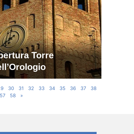
pertura Torre
ll’Orologio
29
30
31
32
33
34
35
36
37
38
57
58
»