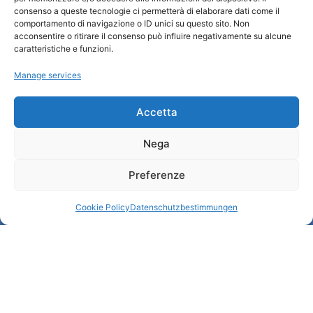
consenso a queste tecnologie ci permetterà di elaborare dati come il
comportamento di navigazione o ID unici su questo sito. Non
Wer sind wir
acconsentire o ritirare il consenso può influire negativamente su alcune
Informationsbüro und touristenempfang / IAT
caratteristiche e funzioni.
Datenschutzbestimmungen
Manage services
Cookie Policy (UE)
Credits
Transparente Verwaltung
Accetta
Nega
Informationen
Preferenze
Touristenempfang und nützliche Informationen
Nützliche Dienstleistungen
Cookie Policy
Datenschutzbestimmungen
Broschüren herunterladen