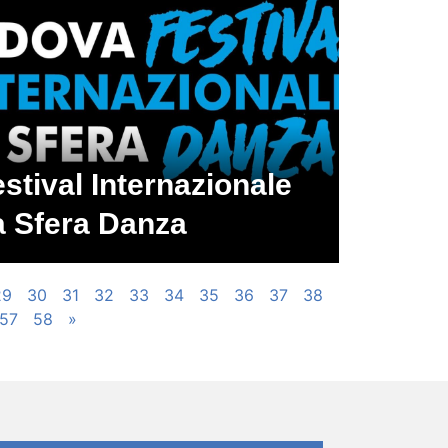
stival Internazionale
a Sfera Danza
29
30
31
32
33
34
35
36
37
38
57
58
»