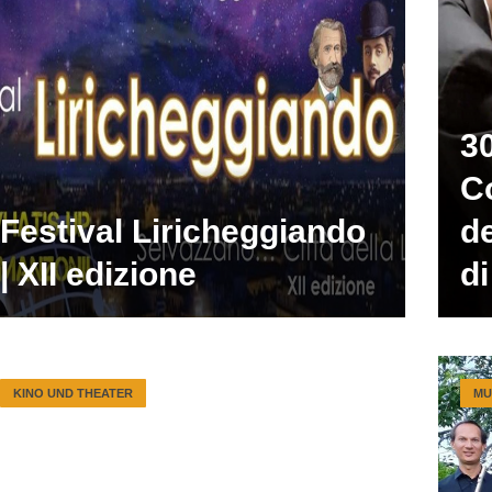
3
C
Festival Liricheggiando
d
| XII edizione
di
KINO UND THEATER
MU