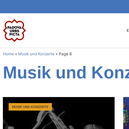
Home
»
Musik und Konzerte
»
Page 8
Musik und Konz
MUSIK UND KONZERTE