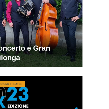
oncerto e Gran
ilonga
NO UND THEATER