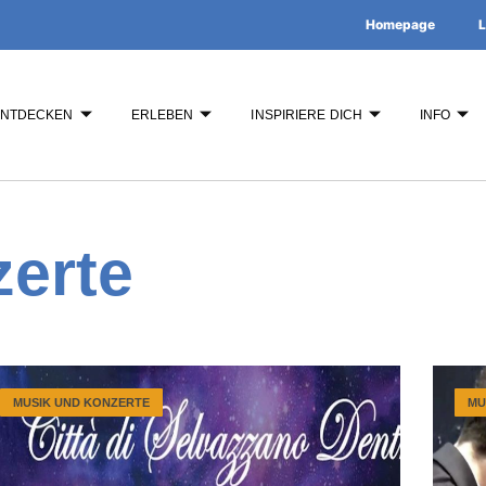
Homepage
L
ENTDECKEN
ERLEBEN
INSPIRIERE DICH
INFO
erte
MUSIK UND KONZERTE
MU