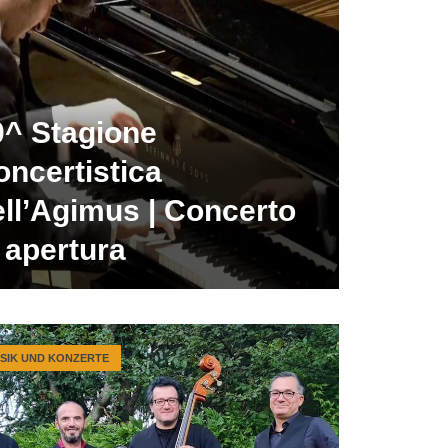
0^ Stagione
oncertistica
ell’Agimus | Concerto
 apertura
SIK UND KONZERTE