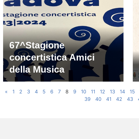
67^Stagione
concertistica Amici
della Musica
«
1
2
3
4
5
6
7
8
9
10
11
12
13
14
15
39
40
41
42
43