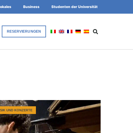
okales
Business
Studenten der Universität
RESERVIERUNGEN
SIK UND KONZERTE