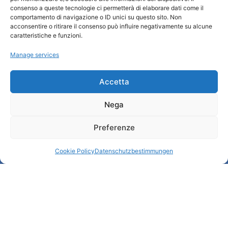
consenso a queste tecnologie ci permetterà di elaborare dati come il
comportamento di navigazione o ID unici su questo sito. Non
Wer sind wir
acconsentire o ritirare il consenso può influire negativamente su alcune
Informationsbüro und touristenempfang / IAT
caratteristiche e funzioni.
Datenschutzbestimmungen
Manage services
Cookie Policy (UE)
Credits
Transparente Verwaltung
Accetta
Nega
Informationen
Preferenze
Touristenempfang und nützliche Informationen
Nützliche Dienstleistungen
Cookie Policy
Datenschutzbestimmungen
Broschüren herunterladen