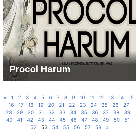
Procol Harum
«
1
2
3
4
5
6
7
8
9
10
11
12
13
14
15
16
17
18
19
20
21
22
23
24
25
26
27
28
29
30
31
32
33
34
35
36
37
38
39
40
41
42
43
44
45
46
47
48
49
50
51
52
53
54
55
56
57
58
»