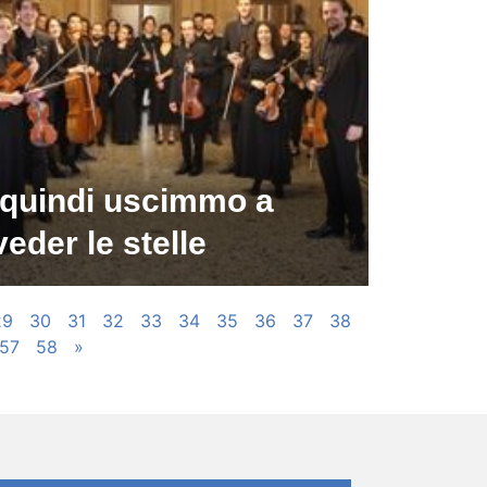
 quindi uscimmo a
veder le stelle
29
30
31
32
33
34
35
36
37
38
57
58
»