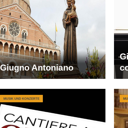
Gi
Giugno Antoniano
c
MUSIK UND KONZERTE
MU