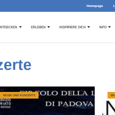
Homepage
L
ENTDECKEN
ERLEBEN
INSPIRIERE DICH
INFO
erte
MUSIK UND KONZERTE
MU