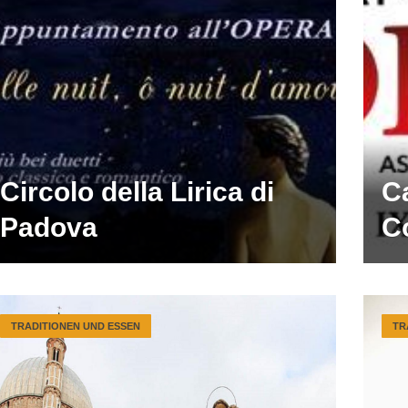
Circolo della Lirica di
Ca
Padova
C
TRADITIONEN UND ESSEN
TR