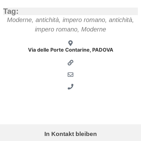
Tag:
Moderne
,
antichità, impero romano
,
antichità,
impero romano
,
Moderne
Via delle Porte Contarine, PADOVA
Porte Contarine-attracco
Porte Contarine- veduta
In Kontakt bleiben