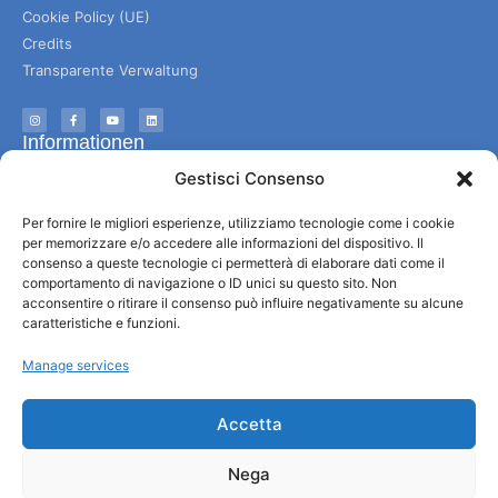
Cookie Policy (UE)
Credits
Transparente Verwaltung
Informationen
Gestisci Consenso
Touristenempfang und nützliche Informationen
Nützliche Dienstleistungen
Per fornire le migliori esperienze, utilizziamo tecnologie come i cookie
per memorizzare e/o accedere alle informazioni del dispositivo. Il
Broschüren herunterladen
consenso a queste tecnologie ci permetterà di elaborare dati come il
comportamento di navigazione o ID unici su questo sito. Non
acconsentire o ritirare il consenso può influire negativamente su alcune
caratteristiche e funzioni.
Manage services
Accetta
Nega