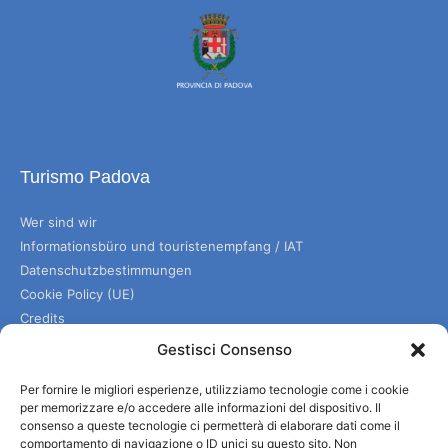
Turismo Padova
Wer sind wir
Informationsbüro und touristenempfang / IAT
Datenschutzbestimmungen
Cookie Policy (UE)
Credits
Transparente Verwaltung
Gestisci Consenso
Per fornire le migliori esperienze, utilizziamo tecnologie come i cookie
Informationen
per memorizzare e/o accedere alle informazioni del dispositivo. Il
consenso a queste tecnologie ci permetterà di elaborare dati come il
comportamento di navigazione o ID unici su questo sito. Non