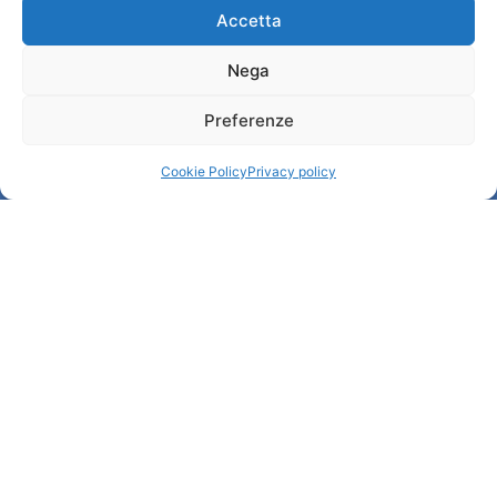
Administration transparente
Accetta
Nega
Information
Preferenze
Accueil et informations utiles
Services utiles
Cookie Policy
Privacy policy
Télécharger les brochures
© All rights reserved
Comune di Padova