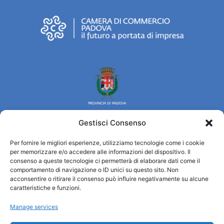
Gestisci Consenso
Per fornire le migliori esperienze, utilizziamo tecnologie come i cookie
Turismo Padova
per memorizzare e/o accedere alle informazioni del dispositivo. Il
consenso a queste tecnologie ci permetterà di elaborare dati come il
comportamento di navigazione o ID unici su questo sito. Non
Qui sommes-nous ?
acconsentire o ritirare il consenso può influire negativamente su alcune
Information et accueil des tourist / IAT
caratteristiche e funzioni.
Privacy policy
Manage services
Cookie Policy (UE)
Credits