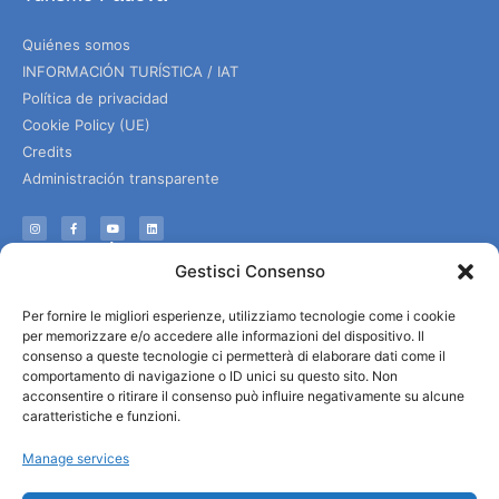
Quiénes somos
INFORMACIÓN TURÍSTICA / IAT
Política de privacidad
Cookie Policy (UE)
Credits
Administración transparente
Información
Gestisci Consenso
Acogida e información útil
Per fornire le migliori esperienze, utilizziamo tecnologie come i cookie
Servicios útiles
per memorizzare e/o accedere alle informazioni del dispositivo. Il
Descargar folletos
consenso a queste tecnologie ci permetterà di elaborare dati come il
comportamento di navigazione o ID unici su questo sito. Non
acconsentire o ritirare il consenso può influire negativamente su alcune
caratteristiche e funzioni.
Manage services