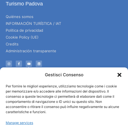
Turismo Padova
Quiénes somos
INFORMACIÓN TURÍSTICA / IAT
Política de privacidad
Cookie Policy (UE)
Credits
Administración transparente
Información
Gestisci Consenso
Acogida e información útil
Per fornire le migliori esperienze, utilizziamo tecnologie come i cookie
Servicios útiles
per memorizzare e/o accedere alle informazioni del dispositivo. Il
Descargar folletos
consenso a queste tecnologie ci permetterà di elaborare dati come il
comportamento di navigazione o ID unici su questo sito. Non
acconsentire o ritirare il consenso può influire negativamente su alcune
caratteristiche e funzioni.
Manage services