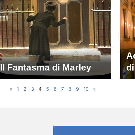
Ac
Il Fantasma di Marley
di
«
1
2
3
4
5
6
7
8
9
10
»