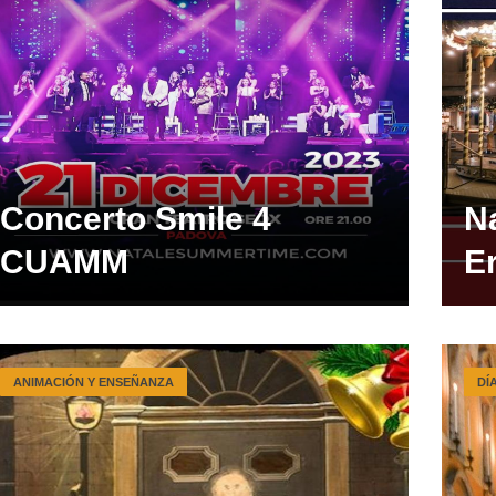
Concerto Smile 4
Na
CUAMM
E
ANIMACIÓN Y ENSEÑANZA
DÍ