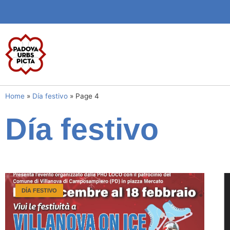
Home
»
Día festivo
»
Page 4
Día festivo
DÍA FESTIVO