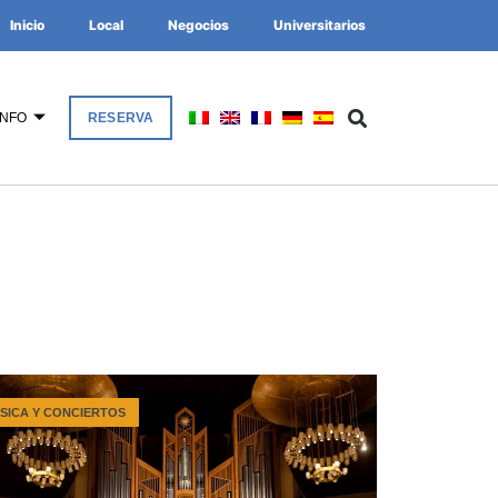
Inicio
Local
Negocios
Universitarios
INFO
RESERVA
SICA Y CONCIERTOS