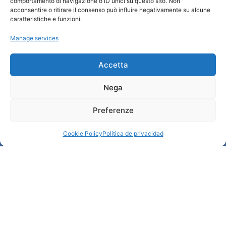
comportamento di navigazione o ID unici su questo sito. Non
Quiénes somos
acconsentire o ritirare il consenso può influire negativamente su alcune
INFORMACIÓN TURÍSTICA / IAT
caratteristiche e funzioni.
Política de privacidad
Manage services
Cookie Policy (UE)
Credits
Administración transparente
Accetta
Nega
Información
Preferenze
Acogida e información útil
Servicios útiles
Cookie Policy
Política de privacidad
Descargar folletos