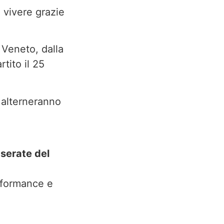
 vivere grazie
 Veneto, dalla
ito il 25
i alterneranno
 serate del
erformance e