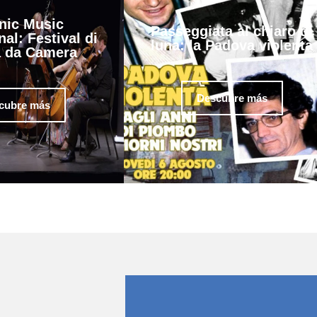
nic Music
Passeggiata al chiaro di
nal: Festival di
luna: la Padova violenta
 da Camera
Descubre más
cubre más