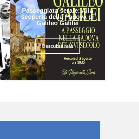
Passeggiata serale: Alla
scoperta della Padova di
Galileo Galilei
Descubre más