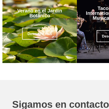
Taco
Verano en el Jardín
Internatio
Botánico
Musica
Descubre más
Des
Sigamos en contacto