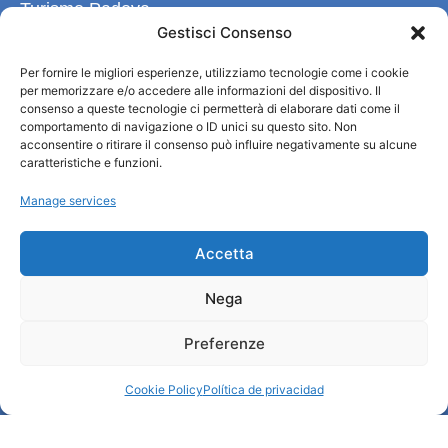
Turismo Padova
Gestisci Consenso
Quiénes somos
Per fornire le migliori esperienze, utilizziamo tecnologie come i cookie
INFORMACIÓN TURÍSTICA / IAT
per memorizzare e/o accedere alle informazioni del dispositivo. Il
Política de privacidad
consenso a queste tecnologie ci permetterà di elaborare dati come il
Cookie Policy (UE)
comportamento di navigazione o ID unici su questo sito. Non
acconsentire o ritirare il consenso può influire negativamente su alcune
Credits
caratteristiche e funzioni.
Administración transparente
Manage services
Información
Accetta
Acogida e información útil
Nega
Servicios útiles
Descargar folletos
Preferenze
Cookie Policy
Política de privacidad