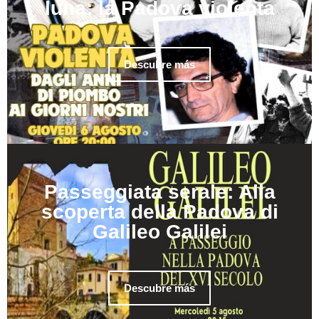
luna: la Padova violenta
Descubre más
Passeggiata serale: Alla
scoperta della Padova di
Galileo Galilei
Descubre más