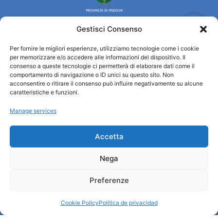
Gestisci Consenso
Per fornire le migliori esperienze, utilizziamo tecnologie come i cookie
Turismo Padova
per memorizzare e/o accedere alle informazioni del dispositivo. Il
consenso a queste tecnologie ci permetterà di elaborare dati come il
comportamento di navigazione o ID unici su questo sito. Non
Quiénes somos
acconsentire o ritirare il consenso può influire negativamente su alcune
INFORMACIÓN TURÍSTICA / IAT
caratteristiche e funzioni.
Política de privacidad
Manage services
Cookie Policy (UE)
Credits
Administración transparente
Accetta
Nega
Información
Preferenze
Acogida e información útil
Servicios útiles
Cookie Policy
Política de privacidad
Descargar folletos