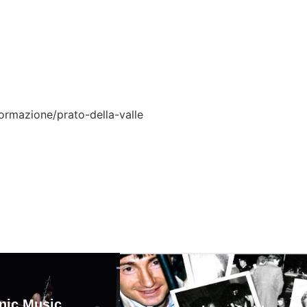
ormazione/prato-della-valle
nic Music