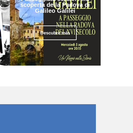
scoperta della Padova di
Galileo Galilei
Descubre más