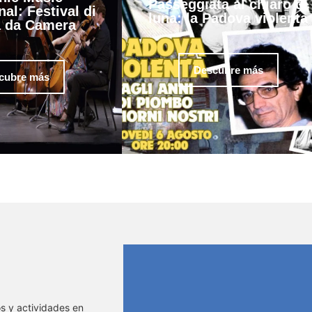
Passeggiata al chiaro di
nal: Festival di
luna: la Padova violenta
 da Camera
Descubre más
cubre más
os y actividades en