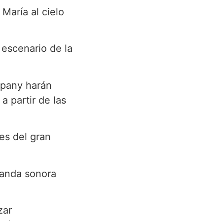
María al cielo
l escenario de la
mpany harán
a partir de las
es del gran
banda sonora
zar