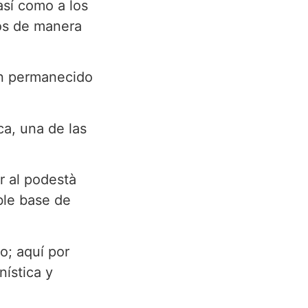
así como a los
dos de manera
an permanecido
ca, una de las
r al podestà
ble base de
io; aquí por
ística y