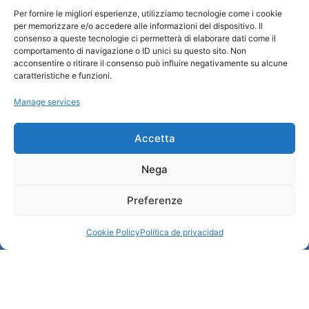
Quiénes somos
Per fornire le migliori esperienze, utilizziamo tecnologie come i cookie
INFORMACIÓN TURÍSTICA / IAT
per memorizzare e/o accedere alle informazioni del dispositivo. Il
Política de privacidad
consenso a queste tecnologie ci permetterà di elaborare dati come il
comportamento di navigazione o ID unici su questo sito. Non
Cookie Policy (UE)
acconsentire o ritirare il consenso può influire negativamente su alcune
Credits
caratteristiche e funzioni.
Administración transparente
Manage services
Información
Accetta
Acogida e información útil
Nega
Servicios útiles
Descargar folletos
Preferenze
Cookie Policy
Política de privacidad