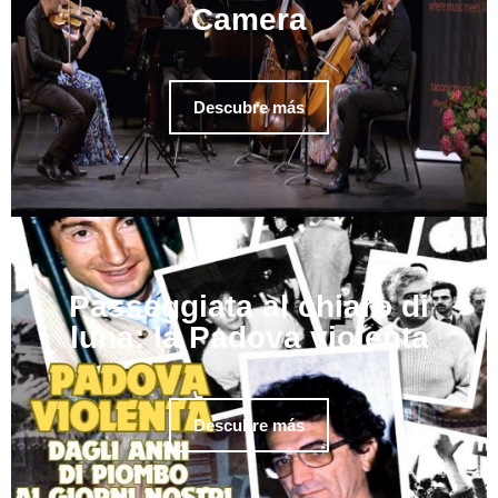
Camera
Descubre más
Passeggiata al chiaro di
luna: la Padova violenta
Descubre más