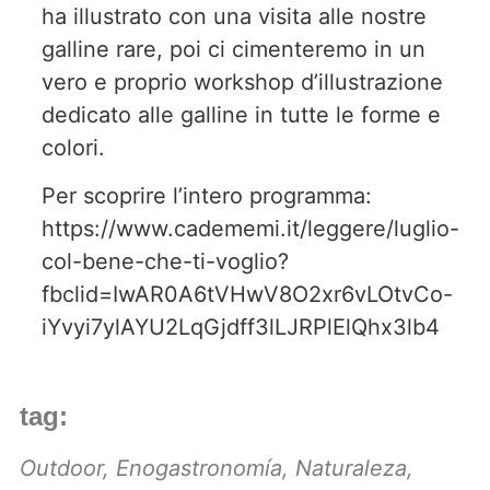
ha illustrato con una visita alle nostre
galline rare, poi ci cimenteremo in un
vero e proprio workshop d’illustrazione
dedicato alle galline in tutte le forme e
colori.
Per scoprire l’intero programma:
https://www.cadememi.it/leggere/luglio-
col-bene-che-ti-voglio?
fbclid=IwAR0A6tVHwV8O2xr6vLOtvCo-
iYvyi7ylAYU2LqGjdff3lLJRPlElQhx3lb4
tag:
Outdoor
,
Enogastronomía
,
Naturaleza
,