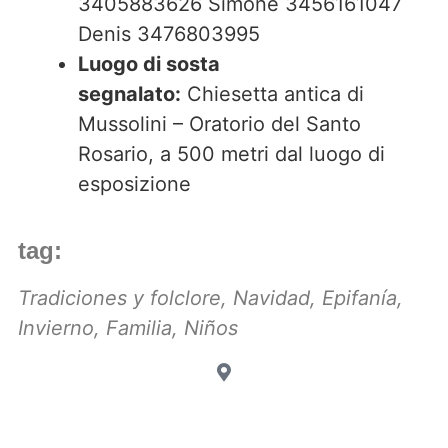
3405883626 Simone 3456161047
Denis 3476803995
Luogo di sosta
segnalato:
Chiesetta antica di
Mussolini – Oratorio del Santo
Rosario, a 500 metri dal luogo di
esposizione
tag:
Tradiciones y folclore
,
Navidad
,
Epifanía
,
Invierno
,
Familia
,
Niños