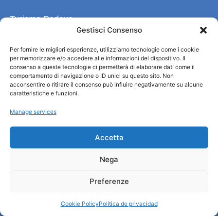
Turismo Padova
Gestisci Consenso
Quiénes somos
Per fornire le migliori esperienze, utilizziamo tecnologie come i cookie
INFORMACIÓN TURÍSTICA / IAT
per memorizzare e/o accedere alle informazioni del dispositivo. Il
Política de privacidad
consenso a queste tecnologie ci permetterà di elaborare dati come il
Cookie Policy (UE)
comportamento di navigazione o ID unici su questo sito. Non
acconsentire o ritirare il consenso può influire negativamente su alcune
Credits
caratteristiche e funzioni.
Administración transparente
Manage services
Información
Accetta
Acogida e información útil
Nega
Servicios útiles
Descargar folletos
Preferenze
Cookie Policy
Política de privacidad