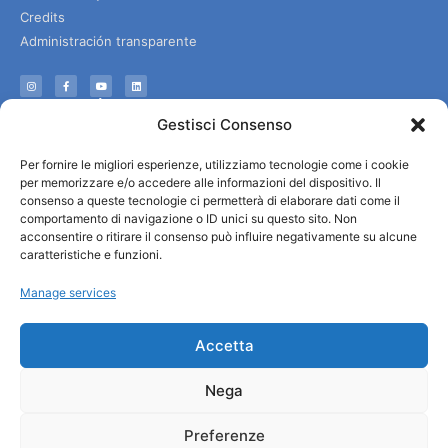
Credits
Administración transparente
Información
Gestisci Consenso
Acogida e información útil
Per fornire le migliori esperienze, utilizziamo tecnologie come i cookie
Servicios útiles
per memorizzare e/o accedere alle informazioni del dispositivo. Il
Descargar folletos
consenso a queste tecnologie ci permetterà di elaborare dati come il
comportamento di navigazione o ID unici su questo sito. Non
acconsentire o ritirare il consenso può influire negativamente su alcune
caratteristiche e funzioni.
Manage services
Accetta
Nega
Preferenze
© All rights reserved