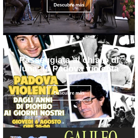
Descubre más
Passeggiata al chiaro di
luna: la Padova violenta
Descubre más