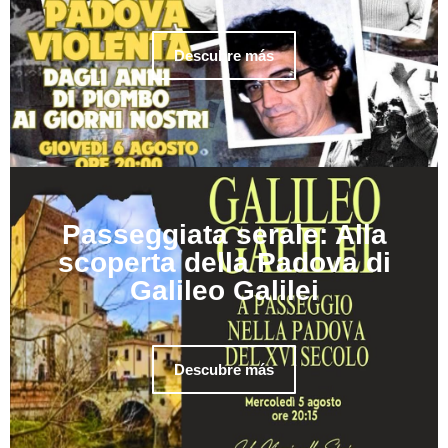
Descubre más
Passeggiata serale: Alla
scoperta della Padova di
Galileo Galilei
Descubre más