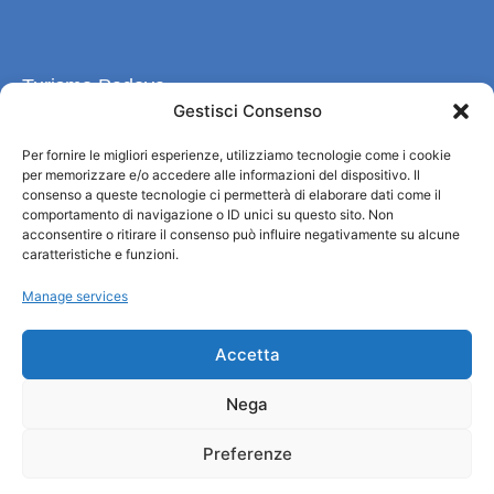
Turismo Padova
Gestisci Consenso
Quiénes somos
Per fornire le migliori esperienze, utilizziamo tecnologie come i cookie
INFORMACIÓN TURÍSTICA / IAT
per memorizzare e/o accedere alle informazioni del dispositivo. Il
Política de privacidad
consenso a queste tecnologie ci permetterà di elaborare dati come il
Cookie Policy (UE)
comportamento di navigazione o ID unici su questo sito. Non
acconsentire o ritirare il consenso può influire negativamente su alcune
Credits
caratteristiche e funzioni.
Administración transparente
Manage services
Información
Accetta
Acogida e información útil
Nega
Servicios útiles
Descargar folletos
Preferenze