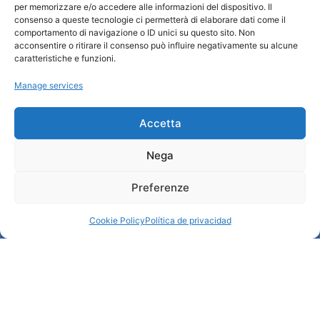
Turismo Padova
per memorizzare e/o accedere alle informazioni del dispositivo. Il
consenso a queste tecnologie ci permetterà di elaborare dati come il
comportamento di navigazione o ID unici su questo sito. Non
Quiénes somos
acconsentire o ritirare il consenso può influire negativamente su alcune
INFORMACIÓN TURÍSTICA / IAT
caratteristiche e funzioni.
Política de privacidad
Manage services
Cookie Policy (UE)
Credits
Administración transparente
Accetta
Nega
Información
Preferenze
Acogida e información útil
Servicios útiles
Cookie Policy
Política de privacidad
Descargar folletos