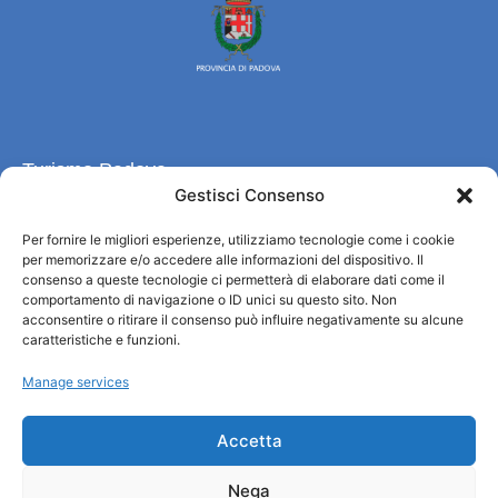
Turismo Padova
Gestisci Consenso
Quiénes somos
Per fornire le migliori esperienze, utilizziamo tecnologie come i cookie
INFORMACIÓN TURÍSTICA / IAT
per memorizzare e/o accedere alle informazioni del dispositivo. Il
Política de privacidad
consenso a queste tecnologie ci permetterà di elaborare dati come il
comportamento di navigazione o ID unici su questo sito. Non
Cookie Policy (UE)
acconsentire o ritirare il consenso può influire negativamente su alcune
Credits
caratteristiche e funzioni.
Administración transparente
Manage services
Información
Accetta
Acogida e información útil
Nega