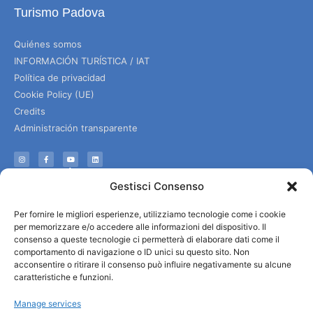
Turismo Padova
Quiénes somos
INFORMACIÓN TURÍSTICA / IAT
Política de privacidad
Cookie Policy (UE)
Credits
Administración transparente
Información
Gestisci Consenso
Acogida e información útil
Per fornire le migliori esperienze, utilizziamo tecnologie come i cookie
Servicios útiles
per memorizzare e/o accedere alle informazioni del dispositivo. Il
Descargar folletos
consenso a queste tecnologie ci permetterà di elaborare dati come il
comportamento di navigazione o ID unici su questo sito. Non
acconsentire o ritirare il consenso può influire negativamente su alcune
caratteristiche e funzioni.
Manage services