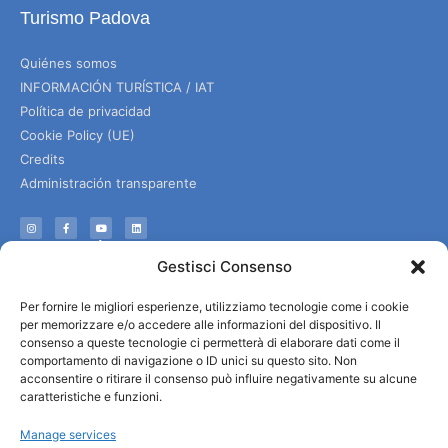
Turismo Padova
Quiénes somos
INFORMACIÓN TURÍSTICA / IAT
Política de privacidad
Cookie Policy (UE)
Credits
Administración transparente
Información
Gestisci Consenso
Acogida e información útil
Per fornire le migliori esperienze, utilizziamo tecnologie come i cookie
Servicios útiles
per memorizzare e/o accedere alle informazioni del dispositivo. Il
Descargar folletos
consenso a queste tecnologie ci permetterà di elaborare dati come il
comportamento di navigazione o ID unici su questo sito. Non
acconsentire o ritirare il consenso può influire negativamente su alcune
caratteristiche e funzioni.
Manage services