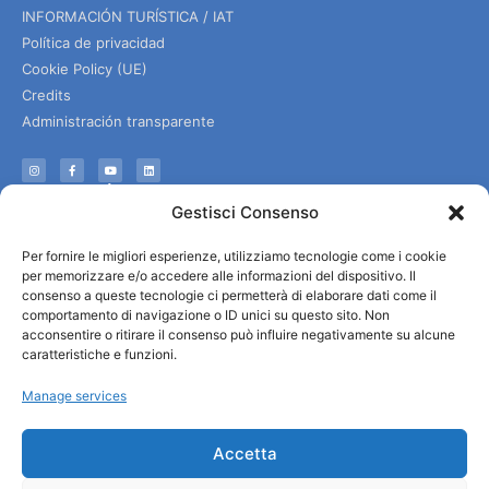
INFORMACIÓN TURÍSTICA / IAT
Política de privacidad
Cookie Policy (UE)
Credits
Administración transparente
Información
Gestisci Consenso
Acogida e información útil
Per fornire le migliori esperienze, utilizziamo tecnologie come i cookie
Servicios útiles
per memorizzare e/o accedere alle informazioni del dispositivo. Il
Descargar folletos
consenso a queste tecnologie ci permetterà di elaborare dati come il
comportamento di navigazione o ID unici su questo sito. Non
acconsentire o ritirare il consenso può influire negativamente su alcune
caratteristiche e funzioni.
Manage services
Accetta