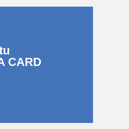
tu
A CARD