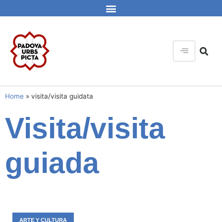
Home
»
visita/visita guidata
Visita/visita
guiada
ARTE Y CULTURA