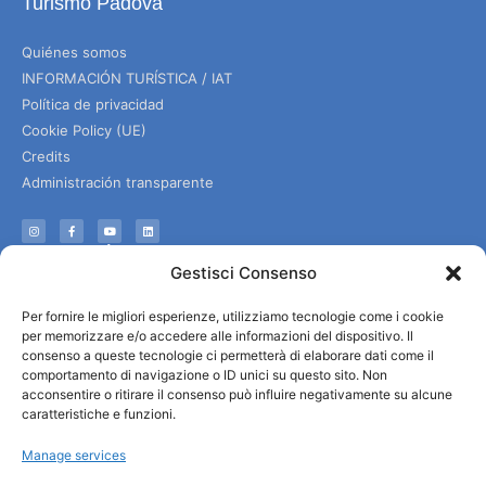
Turismo Padova
Quiénes somos
INFORMACIÓN TURÍSTICA / IAT
Política de privacidad
Cookie Policy (UE)
Credits
Administración transparente
Información
Gestisci Consenso
Acogida e información útil
Per fornire le migliori esperienze, utilizziamo tecnologie come i cookie
Servicios útiles
per memorizzare e/o accedere alle informazioni del dispositivo. Il
Descargar folletos
consenso a queste tecnologie ci permetterà di elaborare dati come il
comportamento di navigazione o ID unici su questo sito. Non
acconsentire o ritirare il consenso può influire negativamente su alcune
caratteristiche e funzioni.
Manage services