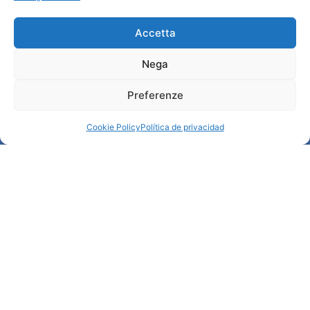
Credits
Administración transparente
Accetta
Nega
Información
Preferenze
Acogida e información útil
Servicios útiles
Cookie Policy
Política de privacidad
Descargar folletos
© All rights reserved