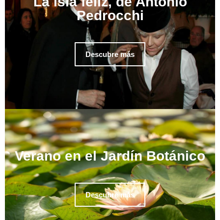
La isla feliz, de Antonio
Pedrocchi
Descubre más
Verano en el Jardín Botánico
Descubre más