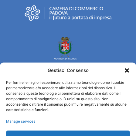
Gestisci Consenso
Per fornire le migliori esperienze, utilizziamo tecnologie come i cookie
Turismo Padova
per memorizzare e/o accedere alle informazioni del dispositivo. Il
consenso a queste tecnologie ci permetterà di elaborare dati come il
comportamento di navigazione o ID unici su questo sito. Non
Quiénes somos
acconsentire o ritirare il consenso può influire negativamente su alcune
INFORMACIÓN TURÍSTICA / IAT
caratteristiche e funzioni.
Política de privacidad
Manage services
Cookie Policy (UE)
Credits