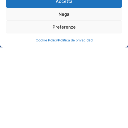
Administración transparente
Accetta
Nega
Información
Preferenze
Acogida e información útil
Servicios útiles
Cookie Policy
Política de privacidad
Descargar folletos
© All rights reserved
Comune di Padova