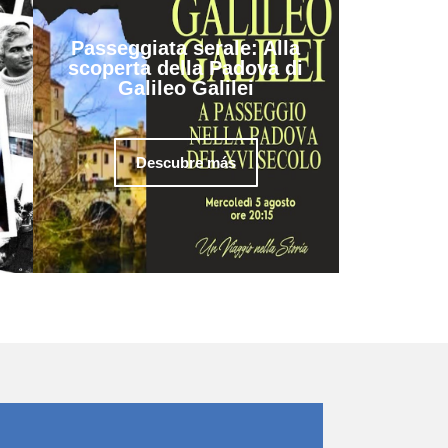
Passeggiata serale: Alla
scoperta della Padova di
Galileo Galilei
Descubre más