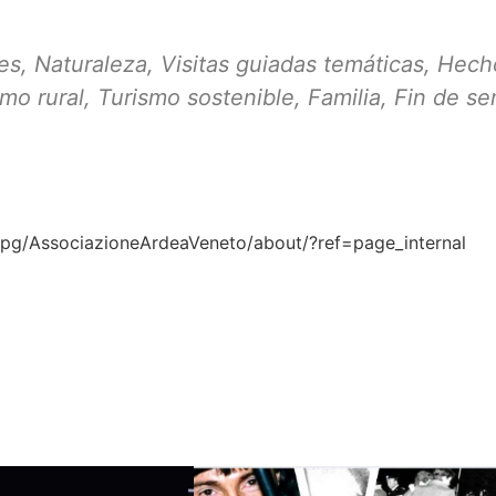
es
,
Naturaleza
,
Visitas guiadas temáticas
,
Hecho
smo rural
,
Turismo sostenible
,
Familia
,
Fin de s
pg/AssociazioneArdeaVeneto/about/?ref=page_internal