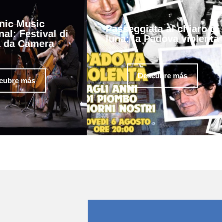
nic Music
Passeggiata al chiaro di
nal: Festival di
luna: la Padova violenta
 da Camera
Descubre más
cubre más