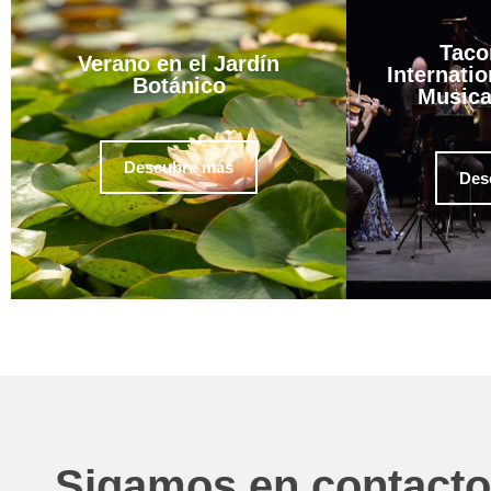
Taco
Verano en el Jardín
Internatio
Botánico
Musica
Descubre más
Des
Sigamos en contacto