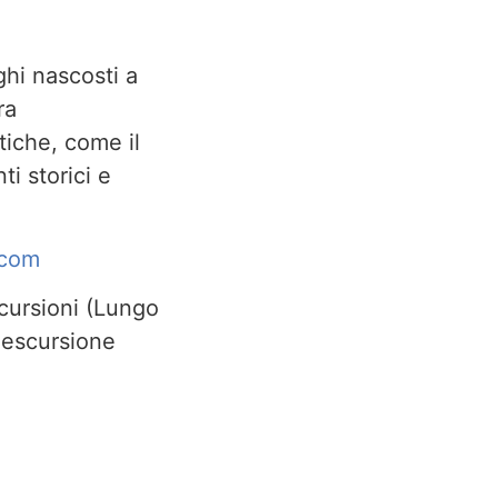
ghi nascosti a
ra
iche, come il
i storici e
.com
cursioni (Lungo
 escursione