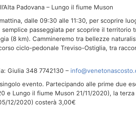
dell’Alta Padovana – Lungo il fiume Muson
attina, dalle 09:30 alle 11:30, per scoprire luo
semplice passeggiata per scoprire il territorio t
a (8 km). Cammineremo tra bellezze naturalist
orso ciclo-pedonale Treviso-Ostiglia, tra raccont
ia: Giulia 348 7742130 –
info@venetonascosto
singolo evento. Partecipando alle prime due es
20 e Lungo il fiume Muson 21/11/2020), la terza
 05/12/2020) costerà 3,00€