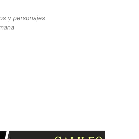
s y personajes
emana