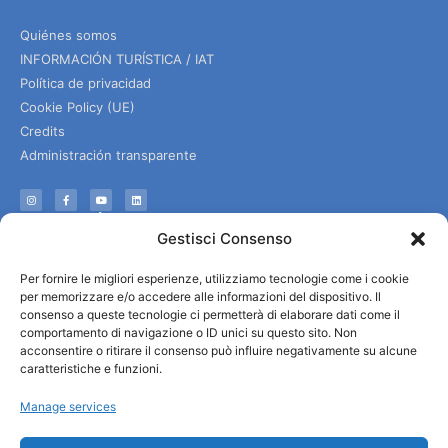
Quiénes somos
INFORMACIÓN TURÍSTICA / IAT
Política de privacidad
Cookie Policy (UE)
Credits
Administración transparente
Información
Gestisci Consenso
Acogida e información útil
Per fornire le migliori esperienze, utilizziamo tecnologie come i cookie
Servicios útiles
per memorizzare e/o accedere alle informazioni del dispositivo. Il
Descargar folletos
consenso a queste tecnologie ci permetterà di elaborare dati come il
comportamento di navigazione o ID unici su questo sito. Non
acconsentire o ritirare il consenso può influire negativamente su alcune
caratteristiche e funzioni.
Manage services