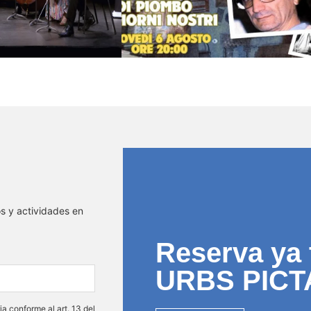
os y actividades en
Reserva ya 
URBS PICT
ia conforme al art. 13 del