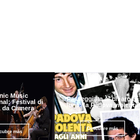
nic Music
Passeggiata al chiaro di
nal: Festival di
luna: la Padova violenta
 da Camera
Descubre más
cubre más