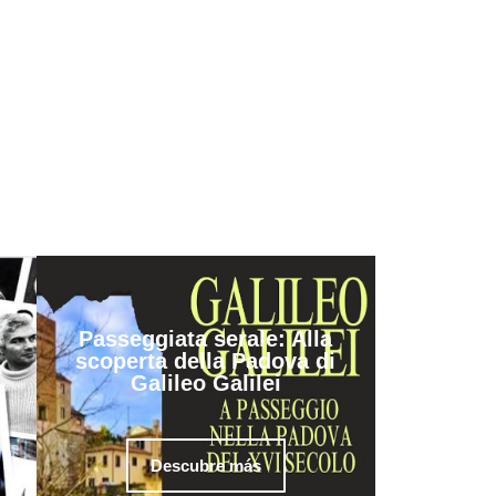
Passeggiata serale: Alla
scoperta della Padova di
Galileo Galilei
Descubre más