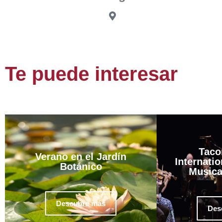
Te puede interesar
Taco
Verano en el Jardín
Internatio
Botánico
Musica
Descubre más
Des