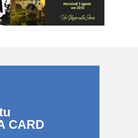
tu
A CARD