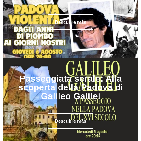
Descubre más
Passeggiata serale: Alla
scoperta della Padova di
Galileo Galilei
Descubre más