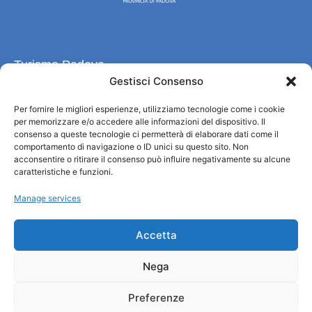
Turismo Padova
Gestisci Consenso
Quiénes somos
Per fornire le migliori esperienze, utilizziamo tecnologie come i cookie
INFORMACIÓN TURÍSTICA / IAT
per memorizzare e/o accedere alle informazioni del dispositivo. Il
Política de privacidad
consenso a queste tecnologie ci permetterà di elaborare dati come il
Cookie Policy (UE)
comportamento di navigazione o ID unici su questo sito. Non
acconsentire o ritirare il consenso può influire negativamente su alcune
Credits
caratteristiche e funzioni.
Administración transparente
Manage services
Información
Accetta
Acogida e información útil
Nega
Servicios útiles
Descargar folletos
Preferenze