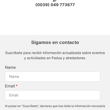
(0039) 049 773677
Planetario 3
Planetario 4
Planetario 1
Sigamos en contacto
Suscríbete para recibir información actualizada sobre eventos
y actividades en Padua y alrededores.
Name
Email
Al pulsar en "Suscríbete", declaras que has leído la información necesaria