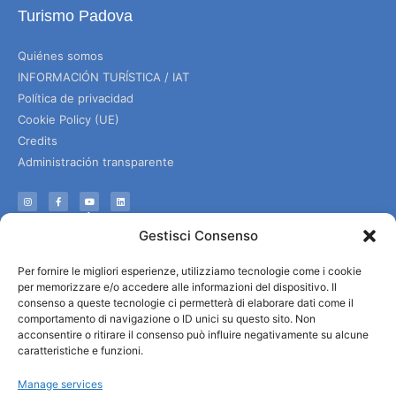
Turismo Padova
Quiénes somos
INFORMACIÓN TURÍSTICA / IAT
Política de privacidad
Cookie Policy (UE)
Credits
Administración transparente
Información
Gestisci Consenso
Acogida e información útil
Per fornire le migliori esperienze, utilizziamo tecnologie come i cookie
Servicios útiles
per memorizzare e/o accedere alle informazioni del dispositivo. Il
Descargar folletos
consenso a queste tecnologie ci permetterà di elaborare dati come il
comportamento di navigazione o ID unici su questo sito. Non
acconsentire o ritirare il consenso può influire negativamente su alcune
caratteristiche e funzioni.
Manage services