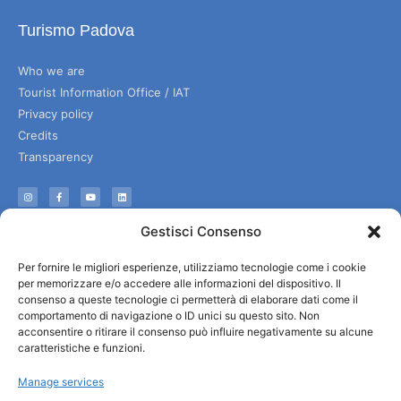
Turismo Padova
Who we are
Tourist Information Office / IAT
Privacy policy
Credits
Transparency
Information
Gestisci Consenso
Reception services
Per fornire le migliori esperienze, utilizziamo tecnologie come i cookie
Useful services
per memorizzare e/o accedere alle informazioni del dispositivo. Il
Brochures
consenso a queste tecnologie ci permetterà di elaborare dati come il
comportamento di navigazione o ID unici su questo sito. Non
acconsentire o ritirare il consenso può influire negativamente su alcune
caratteristiche e funzioni.
Manage services