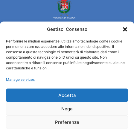
Gestisci Consenso
Per fornire le migliori esperienze, utilizziamo tecnologie come i cookie
Turismo Padova
per memorizzare e/o accedere alle informazioni del dispositivo. Il
consenso a queste tecnologie ci permetterà di elaborare dati come il
comportamento di navigazione o ID unici su questo sito. Non
Quiénes somos
acconsentire o ritirare il consenso può influire negativamente su alcune
INFORMACIÓN TURÍSTICA / IAT
caratteristiche e funzioni.
Política de privacidad
Manage services
Cookie Policy (UE)
Credits
Administración transparente
Accetta
Nega
Información
Preferenze
Acogida e información útil