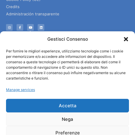
Credits
Administración transparente
Información
Gestisci Consenso
Acogida e información útil
Per fornire le migliori esperienze, utilizziamo tecnologie come i cookie
Servicios útiles
per memorizzare e/o accedere alle informazioni del dispositivo. Il
Descargar folletos
consenso a queste tecnologie ci permetterà di elaborare dati come il
comportamento di navigazione o ID unici su questo sito. Non
acconsentire o ritirare il consenso può influire negativamente su alcune
caratteristiche e funzioni.
Manage services
Accetta
Nega
Preferenze