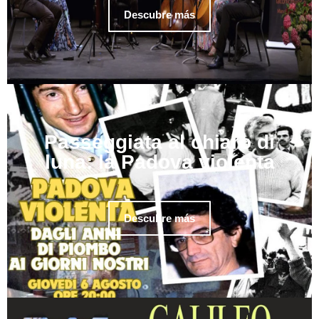
Descubre más
Passeggiata al chiaro di
luna: la Padova violenta
Descubre más