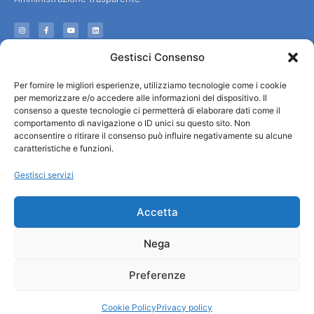
Informazioni
Gestisci Consenso
Accoglienza e info utili
Per fornire le migliori esperienze, utilizziamo tecnologie come i cookie
Servizi utili
per memorizzare e/o accedere alle informazioni del dispositivo. Il
Download brochures
consenso a queste tecnologie ci permetterà di elaborare dati come il
comportamento di navigazione o ID unici su questo sito. Non
acconsentire o ritirare il consenso può influire negativamente su alcune
caratteristiche e funzioni.
Gestisci servizi
Accetta
Nega
Preferenze
© All rights reserved
Comune di Padova
Cookie Policy
Privacy policy