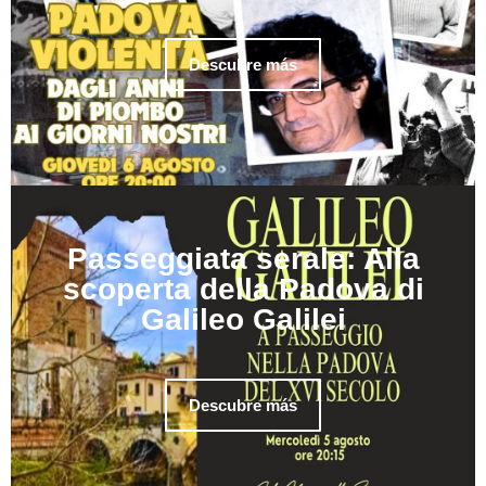
Descubre más
Passeggiata serale: Alla
scoperta della Padova di
Galileo Galilei
Descubre más