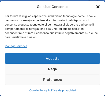
Gestisci Consenso
Per fornire le migliori esperienze, utilizziamo tecnologie come i cookie
Turismo Padova
per memorizzare e/o accedere alle informazioni del dispositivo. Il
consenso a queste tecnologie ci permetterà di elaborare dati come il
comportamento di navigazione o ID unici su questo sito. Non
Quiénes somos
acconsentire o ritirare il consenso può influire negativamente su alcune
INFORMACIÓN TURÍSTICA / IAT
caratteristiche e funzioni.
Política de privacidad
Manage services
Cookie Policy (UE)
Credits
Administración transparente
Accetta
Nega
Información
Preferenze
Acogida e información útil
Servicios útiles
Cookie Policy
Política de privacidad
Descargar folletos