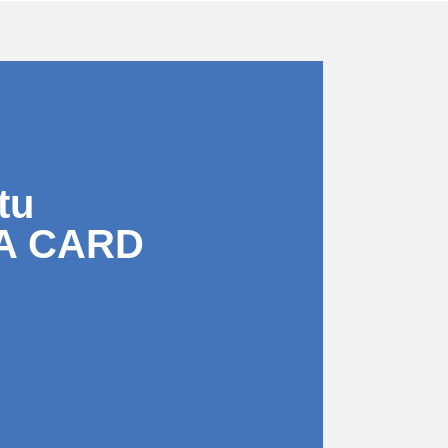
tu
A CARD