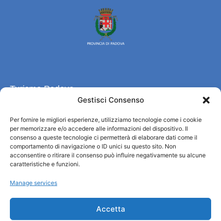
Turismo Padova
Gestisci Consenso
Quiénes somos
Per fornire le migliori esperienze, utilizziamo tecnologie come i cookie
INFORMACIÓN TURÍSTICA / IAT
per memorizzare e/o accedere alle informazioni del dispositivo. Il
Política de privacidad
consenso a queste tecnologie ci permetterà di elaborare dati come il
comportamento di navigazione o ID unici su questo sito. Non
Cookie Policy (UE)
acconsentire o ritirare il consenso può influire negativamente su alcune
Credits
caratteristiche e funzioni.
Administración transparente
Manage services
Información
Accetta