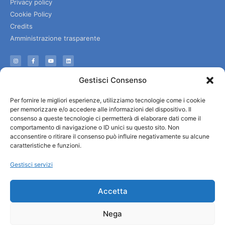
Privacy policy
Cookie Policy
Credits
Amministrazione trasparente
Informazioni
Gestisci Consenso
Accoglienza e info utili
Per fornire le migliori esperienze, utilizziamo tecnologie come i cookie
Servizi utili
per memorizzare e/o accedere alle informazioni del dispositivo. Il
Download brochures
consenso a queste tecnologie ci permetterà di elaborare dati come il
comportamento di navigazione o ID unici su questo sito. Non
acconsentire o ritirare il consenso può influire negativamente su alcune
caratteristiche e funzioni.
Gestisci servizi
Accetta
Nega