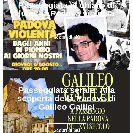
Passeggiata al chiaro di
luna: la Padova violenta
Scopri di più
Passeggiata serale: Alla
scoperta della Padova di
Galileo Galilei
Scopri di più