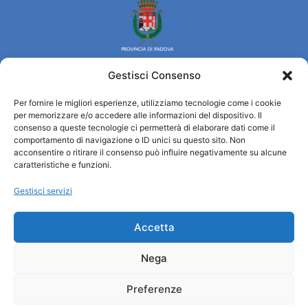
Gestisci Consenso
Per fornire le migliori esperienze, utilizziamo tecnologie come i cookie
Turismo Padova
per memorizzare e/o accedere alle informazioni del dispositivo. Il
consenso a queste tecnologie ci permetterà di elaborare dati come il
comportamento di navigazione o ID unici su questo sito. Non
Chi siamo
acconsentire o ritirare il consenso può influire negativamente su alcune
Informazioni e Accoglienza Turistica/IAT
caratteristiche e funzioni.
Privacy policy
Gestisci servizi
Cookie Policy
Credits
Amministrazione trasparente
Accetta
Nega
Informazioni
Preferenze
Accoglienza e info utili