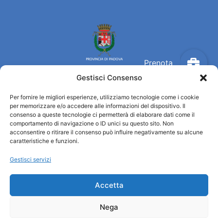
Gestisci Consenso
Per fornire le migliori esperienze, utilizziamo tecnologie come i cookie
Turismo Padova
per memorizzare e/o accedere alle informazioni del dispositivo. Il
consenso a queste tecnologie ci permetterà di elaborare dati come il
comportamento di navigazione o ID unici su questo sito. Non
Chi siamo
acconsentire o ritirare il consenso può influire negativamente su alcune
Informazioni e Accoglienza Turistica/IAT
caratteristiche e funzioni.
Privacy policy
Gestisci servizi
Cookie Policy
Credits
Amministrazione trasparente
Accetta
Nega
Informazioni